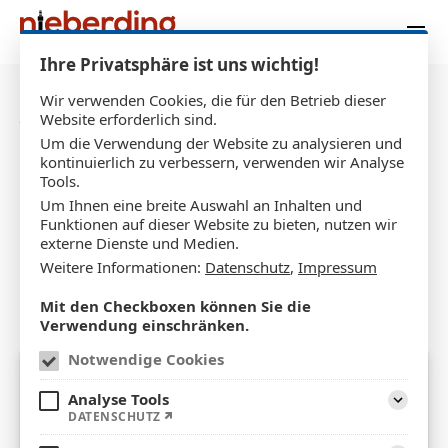
Zum Inhalt springen
Ihre Privatsphäre ist uns wichtig!
Wir verwenden Cookies, die für den Betrieb dieser
AUKTION BEI ZWEIRAD
Website erforderlich sind.
Um die Verwendung der Website zu analysieren und
NIEBERDING ZUGUNSTEN VON
kontinuierlich zu verbessern, verwenden wir Analyse
"SPORTLER GEGEN HUNGER"
Tools.
Um Ihnen eine breite Auswahl an Inhalten und
Wir versteigern ein RIESE und Müller
Funktionen auf dieser Website zu bieten, nutzen wir
externe Dienste und Medien.
Packster70 vario !!
Weitere Informationen:
Datenschutz
,
Impressum
02.12.2024
Mit den Checkboxen können Sie die
Verwendung einschränken.
Notwendige Cookies
Analyse Tools
Aufklap
DATENSCHUTZ